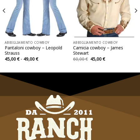
ABBIGLIAMENTO COWBOY
ABBIGLIAMENTO COWBOY
Pantaloni cowboy – Leopold
Camicia cowboy – James
Strauss
Stewart
Fascia
Il
Il
45,00
€
-
49,00
€
60,00
€
45,00
€
di
prezzo
prezzo
prezzo:
originale
attuale
da
era:
è:
45,00 €
60,00 €.
45,00 €.
a
49,00 €