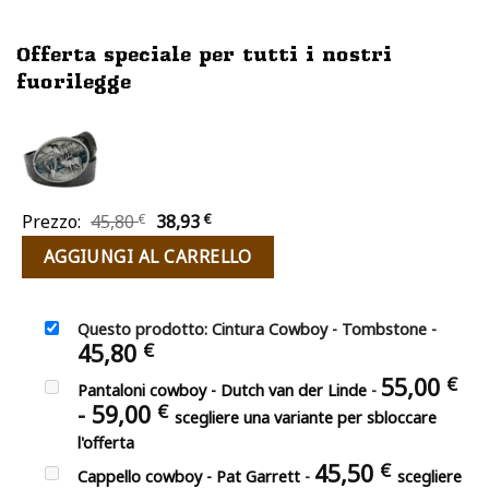
Offerta speciale per tutti i nostri
fuorilegge
Il
Il
Prezzo:
45,80
€
38,93
€
prezzo
prezzo
AGGIUNGI AL CARRELLO
originale
attuale
era:
è:
45,80 €.
38,93 €.
Questo prodotto: Cintura Cowboy - Tombstone
-
45,80
€
55,00
€
Pantaloni cowboy - Dutch van der Linde
-
Fascia
-
59,00
€
scegliere una variante per sbloccare
di
l'offerta
prezzo:
45,50
€
Cappello cowboy - Pat Garrett
-
scegliere
da