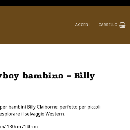
ACCEDI
CARRELLO
boy bambino – Billy
cia
per bambini Billy Claiborne: perfetto per piccoli
zzo:
esplorare il selvaggio Western.
00 €
0cm/ 130cm /140cm