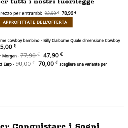
per tutti i nostri fuorilegge
Il
Il
rezzo per entrambi:
92,90
€
78,96
€
prezzo
prezzo
APPROFITTATE DELL'OFFERTA
originale
attuale
era:
è:
92,90 €.
78,96 €.
ume cowboy bambino - Billy Claiborne Quale dimensione Cowboy
l
Il
5,00
€
rezzo
prezzo
Il
Il
77,90
€
47,90
€
ur Morgan
-
riginale
attuale
prezzo
prezzo
Il
Il
ra:
è:
90,00
€
70,00
€
tt Earp
-
scegliere una variante per
originale
attuale
prezzo
prezzo
5,00 €.
45,00 €.
era:
è:
originale
attuale
77,90 €.
47,90 €.
era:
è:
90,00 €.
70,00 €.
er Conquistare i Sogni