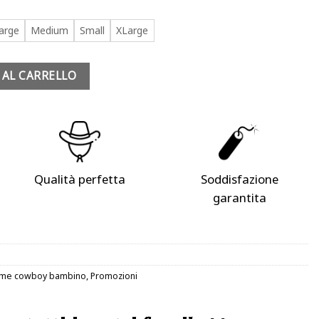
00 €
arge
Medium
Small
XLarge
 Claiborne quantità
 AL CARRELLO
Qualità perfetta
Soddisfazione
garantita
me cowboy bambino
,
Promozioni