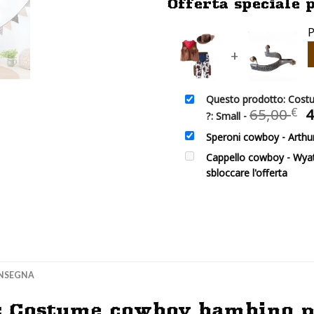
Offerta speciale 
P
+
Questo prodotto: Cost
I
65,00
€
4
?: Small
-
p
Speroni cowboy - Arth
o
e
Cappello cowboy - Wya
6
sbloccare l'offerta
NSEGNA
t: Costume cowboy bambino p