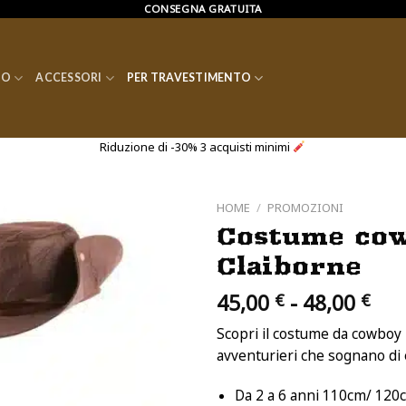
CONSEGNA GRATUITA
CO
ACCESSORI
PER TRAVESTIMENTO
Riduzione di -30% 3 acquisti minimi
HOME
/
PROMOZIONI
Costume cow
Claiborne
Fas
45,00
-
48,00
€
€
di
Scopri il costume da cowboy 
pre
avventurieri che sognano di 
da
45,
Da 2 a 6 anni 110cm/ 12
a