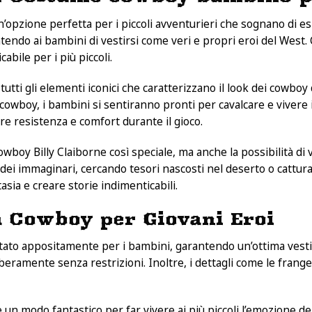
’opzione perfetta per i piccoli avventurieri che sognano di e
o ai bambini di vestirsi come veri e propri eroi del West. Con
abile per i più piccoli.
tti gli elementi iconici che caratterizzano il look dei cowboy
a cowboy, i bambini si sentiranno pronti per cavalcare e vivere 
ire resistenza e comfort durante il gioco.
owboy Billy Claiborne così speciale, ma anche la possibilità d
i immaginari, cercando tesori nascosti nel deserto o catturand
asia e creare storie indimenticabili.
a Cowboy per Giovani Eroi
to appositamente per i bambini, garantendo un’ottima vestibili
eramente senza restrizioni. Inoltre, i dettagli come le frange 
 un modo fantastico per far vivere ai più piccoli l’emozione 