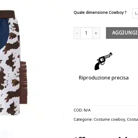
48,
Quale dimensione Cowboy ?
L
Costume cowboy bambino - Billy
AGGIUNGI
Riproduzione precisa
COD:
N/A
Categorie:
Costume cowboy
,
Costu