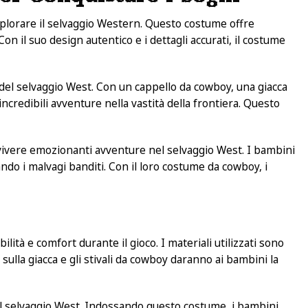
splorare il selvaggio Western. Questo costume offre
 il suo design autentico e i dettagli accurati, il costume
 del selvaggio West. Con un cappello da cowboy, una giacca
incredibili avventure nella vastità della frontiera. Questo
i vivere emozionanti avventure nel selvaggio West. I bambini
o i malvagi banditi. Con il loro costume da cowboy, i
tà e comfort durante il gioco. I materiali utilizzati sono
sulla giacca e gli stivali da cowboy daranno ai bambini la
del selvaggio West. Indossando questo costume, i bambini