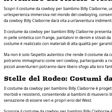
Scopri il costume da cowboy per bambino Billy Claiborne, un
un’esperienza immersiva nel mondo del cowboying, consentend
da cowboy Billy Claiborne darà vita a un’avventura indimentic
Il costume da cowboy per bambini Billy Claiborne presenta tu
in pelle sintetica con frange, pantaloni in denim e stivali d
costume è realizzato con materiali di alta qualità per garant
Ma non è solo l’aspetto autentico che rende il costume da c
potranno immaginarsi come veri cowboy, partecipando a rode
piccoli avventurieri potranno dare libero sfogo alla loro fant
Stelle del Rodeo: Costumi d
Il costume da cowboy per bambino Billy Claiborne è progetta
morbidi e resistenti, consentendo ai bambini di muoversi lib
sensazione di essere veri e propri eroi del West.
Scoprire il costume da cowboy per bambini Billy Claiborne è