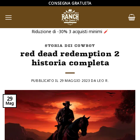
Salta
CONSEGNA GRATUITA
ai
contenuti
Riduzione di -30% 3 acquisti minimi
STORIA DEI COWBOY
red dead redemption 2
historia completa
PUBBLICATO IL
29 MAGGIO 2023
DA
LEO R.
29
Mag