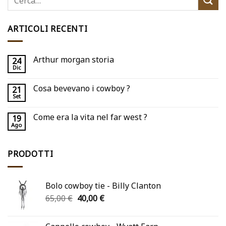
ARTICOLI RECENTI
Arthur morgan storia
24
Dic
Cosa bevevano i cowboy ?
21
Set
Come era la vita nel far west ?
19
Ago
PRODOTTI
Bolo cowboy tie - Billy Clanton
Il
Il
65,00
€
40,00
€
prezzo
prezzo
originale
attuale