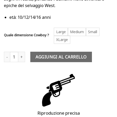
da
epiche del selvaggio West.
50,00 €
a
età: 10/12/14/16 anni
60,00 €
Large
Medium
Small
Quale dimensione Cowboy ?
XLarge
Costume cowboy bambino - Harry Head quantità
AGGIUNGI AL CARRELLO
Riproduzione precisa