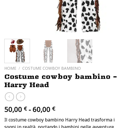
HOME
/
COSTUME COWBOY BAMBINO
Costume cowboy bambino –
Harry Head
Fascia
50,00
-
60,00
€
€
di
Il costume cowboy bambino Harry Head trasforma i
prezzo:
sogni in realtà, portando i bambini nelle avventure