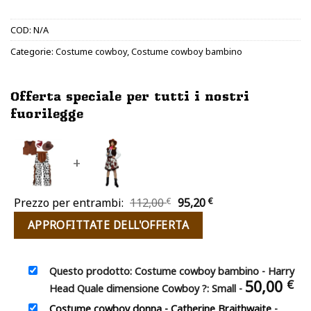
COD:
N/A
Categorie:
Costume cowboy
,
Costume cowboy bambino
Offerta speciale per tutti i nostri
fuorilegge
+
Il
Il
Prezzo per entrambi:
112,00
€
95,20
€
prezzo
prezzo
APPROFITTATE DELL'OFFERTA
originale
attuale
era:
è:
112,00 €.
95,20 €.
Questo prodotto: Costume cowboy bambino - Harry
50,00
€
Head Quale dimensione Cowboy ?: Small
-
Costume cowboy donna - Catherine Braithwaite
-