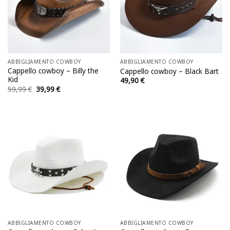
ABBIGLIAMENTO COWBOY
ABBIGLIAMENTO COWBOY
Cappello cowboy – Billy the
Cappello cowboy – Black Bart
Kid
49,90
€
Il
Il
59,99
€
39,99
€
prezzo
prezzo
originale
attuale
era:
è:
59,99 €.
39,99 €.
ABBIGLIAMENTO COWBOY
ABBIGLIAMENTO COWBOY