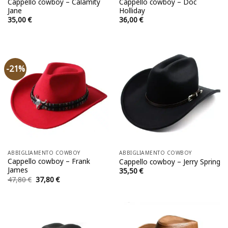
Cappello cowboy – Calamity
Cappello cowboy – Doc
Jane
Holliday
35,00
€
36,00
€
-21%
ABBIGLIAMENTO COWBOY
ABBIGLIAMENTO COWBOY
Cappello cowboy – Frank
Cappello cowboy – Jerry Spring
James
35,50
€
Il
Il
47,80
€
37,80
€
prezzo
prezzo
originale
attuale
era:
è:
47,80 €.
37,80 €.