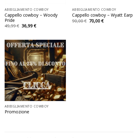
ABBIGLIAMENTO COWBOY
ABBIGLIAMENTO COWBOY
Cappello cowboy – Woody
Cappello cowboy – Wyatt Earp
Pride
Il
Il
90,00
€
70,00
€
prezzo
prezzo
Il
Il
49,99
€
36,99
€
originale
attuale
prezzo
prezzo
era:
è:
originale
attuale
90,00 €.
70,00 €.
era:
è:
49,99 €.
36,99 €.
ABBIGLIAMENTO COWBOY
Promozione