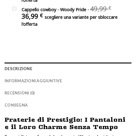
l'offerta
era:
attuale
Il
49,99
€
90,00 €.
Cappello cowboy - Woody Pride
-
è:
prezzo
Il
36,99
€
70,00 €.
scegliere una variante per sbloccare
origina
prezzo
l'offerta
era:
attuale
49,99 €
è:
36,99 €.
DESCRIZIONE
INFORMAZIONI AGGIUNTIVE
RECENSIONI (0)
CONSEGNA
Praterie di Prestigio: I Pantaloni
e il Loro Charme Senza Tempo