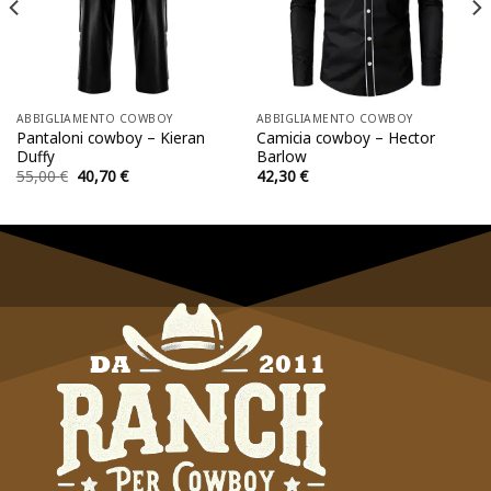
ABBIGLIAMENTO COWBOY
ABBIGLIAMENTO COWBOY
Pantaloni cowboy – Kieran
Camicia cowboy – Hector
Duffy
Barlow
Il
Il
55,00
€
40,70
€
42,30
€
prezzo
prezzo
originale
attuale
era:
è:
55,00 €.
40,70 €.