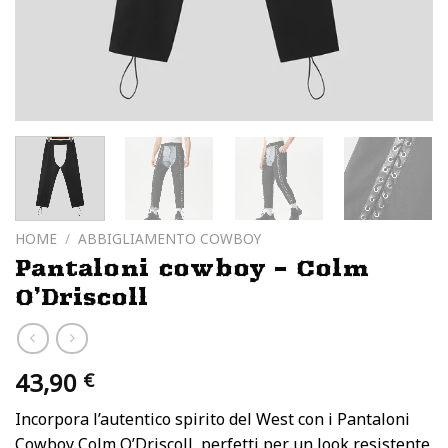
HOME
/
ABBIGLIAMENTO COWBOY
Pantaloni cowboy – Colm
O’Driscoll
43,90
€
Incorpora l’autentico spirito del West con i Pantaloni
Cowboy Colm O’Driscoll, perfetti per un look resistente