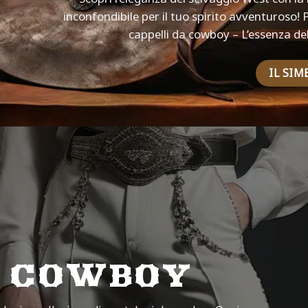
inconfondibile per il tuo spirito avventuroso! 
cappelli da cowboy – L’essenza del
IL SI
 COWBOY