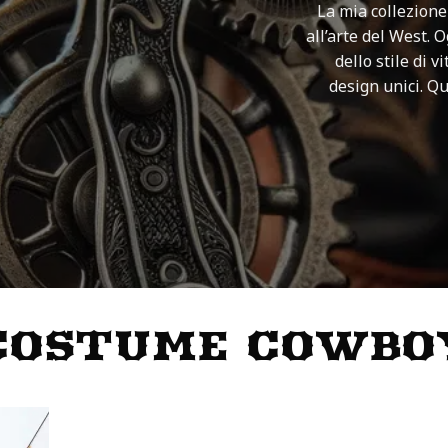
La mia collezione
all’arte del West. 
dello stile di 
design unici. Q
COSTUME COWBO