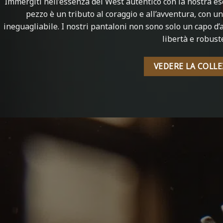
Immergiti nell’essenza del West autentico con la nostra es
pezzo è un tributo al coraggio e all’avventura, con u
ineguagliabile. I nostri pantaloni non sono solo un capo d
libertà e robust
VEDERE LA COLL