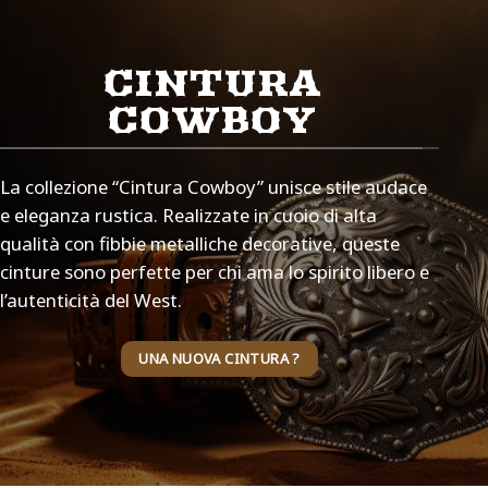
CINTURA
COWBOY
La collezione “Cintura Cowboy” unisce stile audace
e eleganza rustica. Realizzate in cuoio di alta
qualità con fibbie metalliche decorative, queste
cinture sono perfette per chi ama lo spirito libero e
l’autenticità del West.
UNA NUOVA CINTURA ?