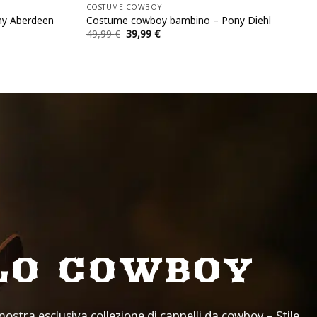
COSTUME COWBOY
y Aberdeen
Costume cowboy bambino – Pony Diehl
Il
Il
49,99
€
39,99
€
prezzo
prezzo
originale
attuale
era:
è:
49,99 €.
39,99 €.
LO COWBOY
nostra esclusiva collezione di cappelli da cowboy – Stile