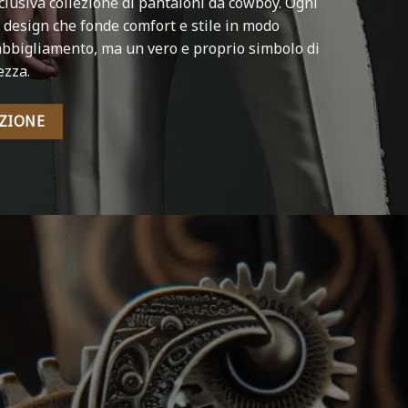
clusiva collezione di pantaloni da cowboy. Ogni
n design che fonde comfort e stile in modo
’abbigliamento, ma un vero e proprio simbolo di
ezza.
EZIONE