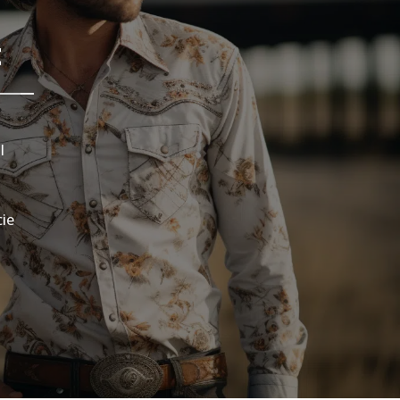
A
Y
l
ie