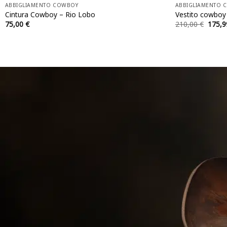
ABBIGLIAMENTO COWBOY
ABBIGLIAMENTO 
Cintura Cowboy – Rio Lobo
Vestito cowboy 
Il
75,00
€
210,00
€
175,
prezz
origin
era:
210,0