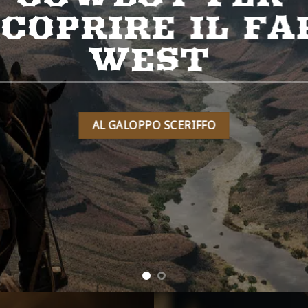
TI
MA