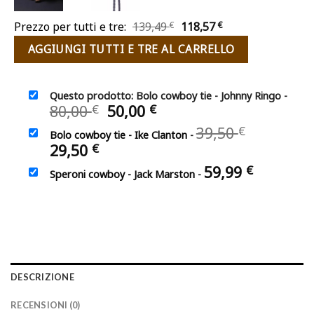
Il
Il
Prezzo per tutti e tre:
139,49
€
118,57
€
prezzo
prezzo
AGGIUNGI TUTTI E TRE AL CARRELLO
originale
attuale
era:
è:
139,49 €.
118,57 €.
Questo prodotto: Bolo cowboy tie - Johnny Ringo
-
Il
Il
80,00
50,00
€
€
prezzo
prezzo
Il
39,50
€
Bolo cowboy tie - Ike Clanton
-
originale
attuale
prezzo
Il
29,50
€
era:
è:
originale
prezzo
80,00 €.
50,00 €.
59,99
€
era:
Speroni cowboy - Jack Marston
-
attuale
39,50 €.
è:
29,50 €.
DESCRIZIONE
RECENSIONI (0)