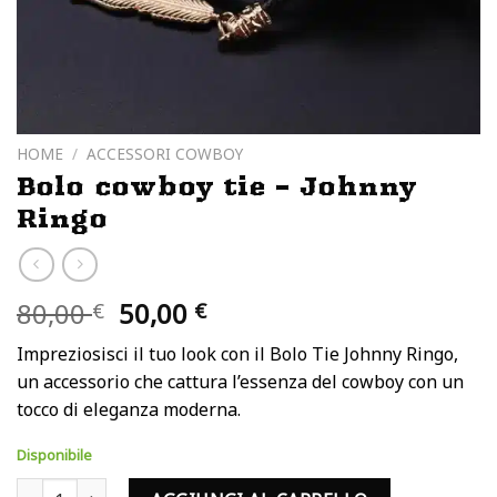
HOME
/
ACCESSORI COWBOY
Bolo cowboy tie – Johnny
Ringo
Il
Il
80,00
50,00
€
€
prezzo
prezzo
Impreziosisci il tuo look con il Bolo Tie Johnny Ringo,
originale
attuale
un accessorio che cattura l’essenza del cowboy con un
era:
è:
tocco di eleganza moderna.
80,00 €.
50,00 €.
Disponibile
Bolo cowboy tie - Johnny Ringo quantità