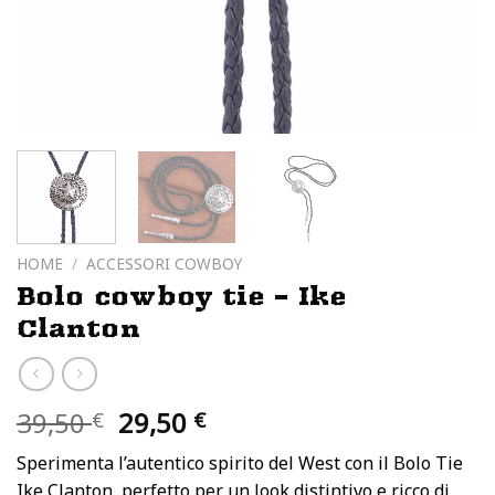
HOME
/
ACCESSORI COWBOY
Bolo cowboy tie – Ike
Clanton
Il
Il
39,50
29,50
€
€
prezzo
prezzo
Sperimenta l’autentico spirito del West con il Bolo Tie
originale
attuale
Ike Clanton, perfetto per un look distintivo e ricco di