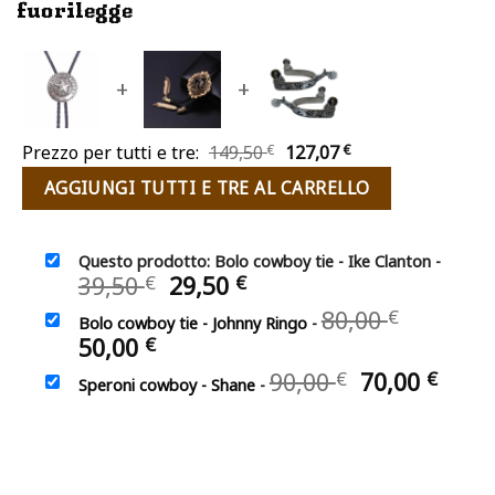
fuorilegge
+
+
Il
Il
Prezzo per tutti e tre:
149,50
€
127,07
€
prezzo
prezzo
AGGIUNGI TUTTI E TRE AL CARRELLO
originale
attuale
era:
è:
149,50 €.
127,07 €.
Questo prodotto: Bolo cowboy tie - Ike Clanton
-
Il
Il
39,50
29,50
€
€
prezzo
prezzo
Il
80,00
€
Bolo cowboy tie - Johnny Ringo
-
originale
attuale
prezzo
Il
50,00
€
era:
è:
original
prezzo
39,50 €.
29,50 €.
Il
Il
90,00
70,00
€
€
era:
Speroni cowboy - Shane
-
attuale
prezzo
prez
80,00 €.
è:
originale
attu
50,00 €.
era:
è:
90,00 €.
70,00