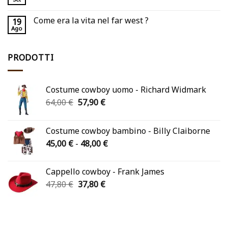
Come era la vita nel far west ?
19
Ago
PRODOTTI
Costume cowboy uomo - Richard Widmark
Il
Il
64,00
€
57,90
€
prezzo
prezzo
originale
attuale
Costume cowboy bambino - Billy Claiborne
era:
è:
Fascia
45,00
€
-
48,00
€
64,00 €.
57,90 €.
di
prezzo:
Cappello cowboy - Frank James
da
Il
Il
47,80
€
37,80
€
45,00 €
prezzo
prezzo
a
originale
attuale
48,00 €
era:
è:
47,80 €.
37,80 €.