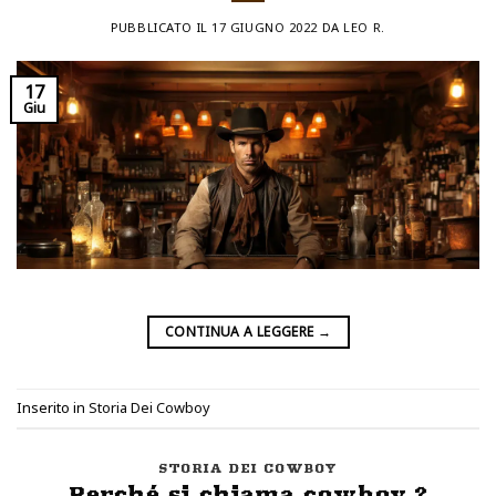
PUBBLICATO IL
17 GIUGNO 2022
DA
LEO R.
17
Giu
CONTINUA A LEGGERE
→
Inserito in
Storia Dei Cowboy
STORIA DEI COWBOY
Perché si chiama cowboy ?