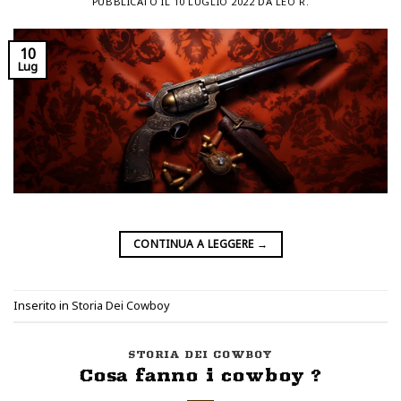
PUBBLICATO IL
10 LUGLIO 2022
DA
LEO R.
10
Lug
CONTINUA A LEGGERE
→
Inserito in
Storia Dei Cowboy
STORIA DEI COWBOY
Cosa fanno i cowboy ?