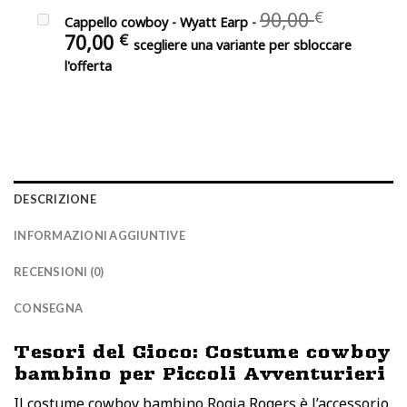
era:
attuale
Il
90,00
€
49,99 €
Cappello cowboy - Wyatt Earp
-
è:
prezzo
Il
70,00
€
36,99 €.
scegliere una variante per sbloccare
original
prezzo
l'offerta
era:
attuale
90,00 €.
è:
70,00 €.
DESCRIZIONE
INFORMAZIONI AGGIUNTIVE
RECENSIONI (0)
CONSEGNA
Tesori del Gioco: Costume cowboy
bambino per Piccoli Avventurieri
Il costume cowboy bambino Rogia Rogers è l’accessorio