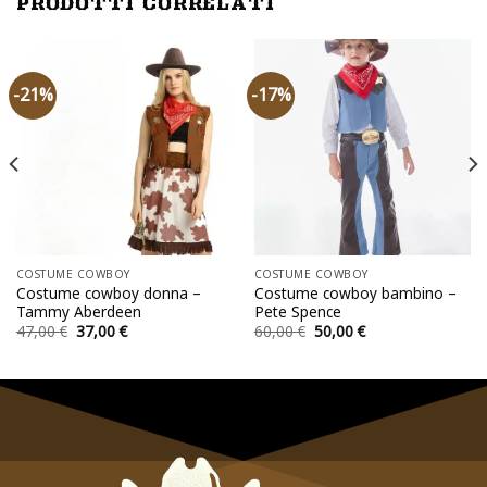
PRODOTTI CORRELATI
-21%
-17%
COSTUME COWBOY
COSTUME COWBOY
Costume cowboy donna –
Costume cowboy bambino –
Tammy Aberdeen
Pete Spence
Il
Il
Il
Il
47,00
€
37,00
€
60,00
€
50,00
€
prezzo
prezzo
prezzo
prezzo
originale
attuale
originale
attuale
era:
è:
era:
è:
47,00 €.
37,00 €.
60,00 €.
50,00 €.