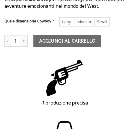
era:
è:
avventure emozionanti nel mondo del West.
79,90 €.
69,90 €.
Quale dimensione Cowboy ?
Large
Medium
Small
Costume cowboy bambino - Rogia Rogers quantità
AGGIUNGI AL CARRELLO
Riproduzione precisa