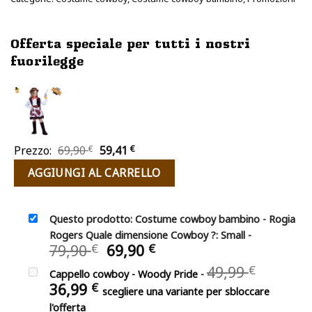
Offerta speciale per tutti i nostri
fuorilegge
Il
Il
Prezzo:
69,90
€
59,41
€
prezzo
prezzo
AGGIUNGI AL CARRELLO
originale
attuale
era:
è:
69,90 €.
59,41 €.
Questo prodotto: Costume cowboy bambino - Rogia
Rogers Quale dimensione Cowboy ?: Small
-
Il
Il
79,90
69,90
€
€
prezzo
prezzo
Il
49,99
€
Cappello cowboy - Woody Pride
-
originale
attuale
prezzo
Il
36,99
€
era:
è:
scegliere una variante per sbloccare
origina
prezzo
79,90 €.
69,90 €.
l'offerta