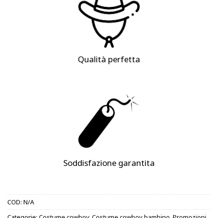
Qualità perfetta
Soddisfazione garantita
COD:
N/A
Categorie:
Costume cowboy
,
Costume cowboy bambino
,
Promozioni