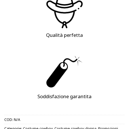
Qualità perfetta
Soddisfazione garantita
COD:
N/A
Categorie:
Costume cowboy
,
Costume cowboy donna
,
Promozioni