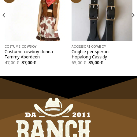
COSTUME COWBOY
ACCESSORI COWBOY
Costume cowboy donna –
Cinghie per speroni –
Tammy Aberdeen
Hopalong Cassidy
Il
Il
Il
Il
47,00
€
37,00
€
65,00
€
35,00
€
prezzo
prezzo
prezzo
prezzo
originale
attuale
originale
attuale
era:
è:
era:
è:
47,00 €.
37,00 €.
65,00 €.
35,00 €.