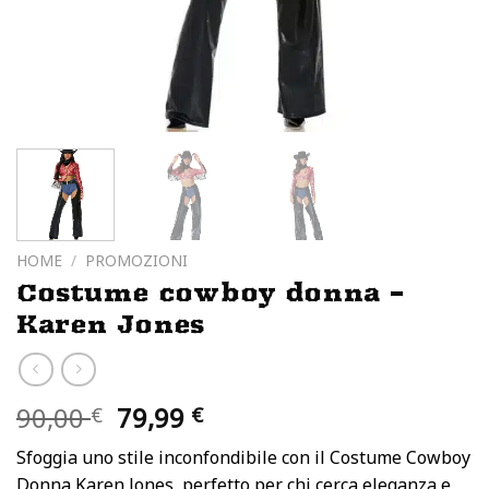
HOME
/
PROMOZIONI
Costume cowboy donna –
Karen Jones
Il
Il
90,00
79,99
€
€
prezzo
prezzo
Sfoggia uno stile inconfondibile con il Costume Cowboy
originale
attuale
Donna Karen Jones, perfetto per chi cerca eleganza e