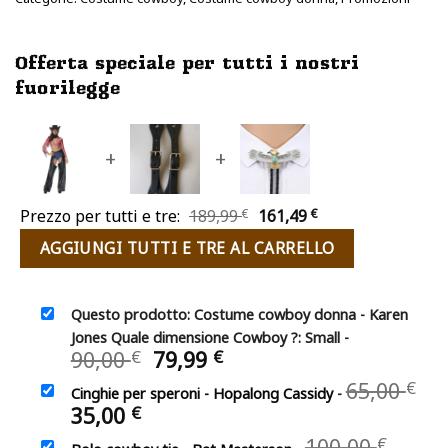
Offerta speciale per tutti i nostri
fuorilegge
+
+
Il
Il
Prezzo per tutti e tre:
189,99
€
161,49
€
prezzo
prezzo
AGGIUNGI TUTTI E TRE AL CARRELLO
originale
attuale
era:
è:
189,99 €.
161,49 €.
Questo prodotto: Costume cowboy donna - Karen
Jones Quale dimensione Cowboy ?: Small
-
Il
Il
90,00
79,99
€
€
prezzo
prezzo
65,00
€
Cinghie per speroni - Hopalong Cassidy
-
originale
attuale
Il
Il
35,00
€
era:
è:
prezzo
prezzo
90,00 €.
79,99 €.
Il
100,00
€