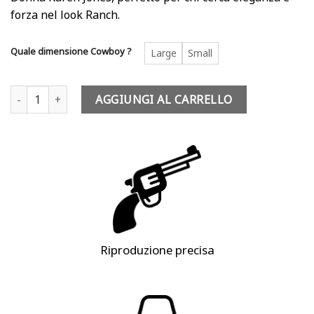
era:
è:
forza nel look Ranch.
90,00 €.
79,99 €.
Quale dimensione Cowboy ?
Large
Small
Costume cowboy donna - Karen Jones quantità
AGGIUNGI AL CARRELLO
Riproduzione precisa