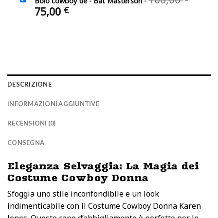
Bolo cowboy tie - Bat Masterson
-
originale
attuale
prez
Il
75,00
€
era:
è:
origi
prezzo
65,00 €.
35,00 €.
era:
attuale
100,0
è:
75,00 €.
DESCRIZIONE
INFORMAZIONI AGGIUNTIVE
RECENSIONI (0)
CONSEGNA
Eleganza Selvaggia: La Magia dei
Costume Cowboy Donna
Sfoggia uno stile inconfondibile e un look
indimenticabile con il Costume Cowboy Donna Karen