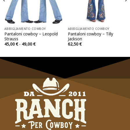
ABBIGLIAMENTO COWBOY
ABBIGLIAMENTO COWBOY
Pantaloni cowboy – Leopold
Pantaloni cowboy – Tilly
Strauss
Jackson
Fascia
45,00
€
-
49,00
€
62,50
€
di
prezzo:
da
45,00 €
a
49,00 €