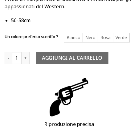
era:
è:
appassionati del Western.
49,99 €.
36,99 €.
56-58cm
Un colore preferito sceriffo ?
Bianco
Nero
Rosa
Verde
Cappello cowboy - Woody Pride quantità
AGGIUNGI AL CARRELLO
Riproduzione precisa