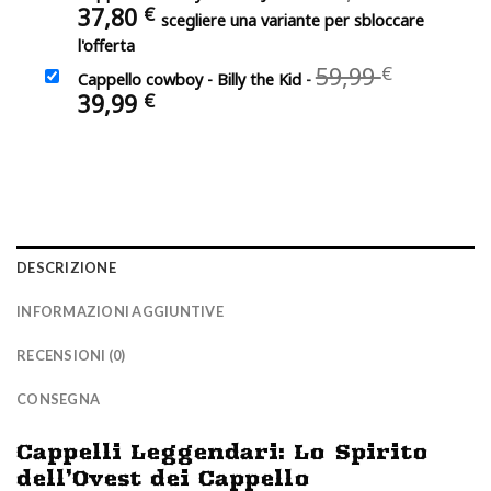
attuale
prezzo
Il
37,80
€
49,99
è:
scegliere una variante per sbloccare
origina
prezzo
36,99 €.
l'offerta
era:
attuale
Il
59,99
€
47,80 €.
Cappello cowboy - Billy the Kid
-
è:
prezzo
Il
39,99
€
37,80 €.
original
prezzo
era:
attuale
59,99 €.
è:
39,99 €.
DESCRIZIONE
INFORMAZIONI AGGIUNTIVE
RECENSIONI (0)
CONSEGNA
Cappelli Leggendari: Lo Spirito
dell’Ovest dei Cappello