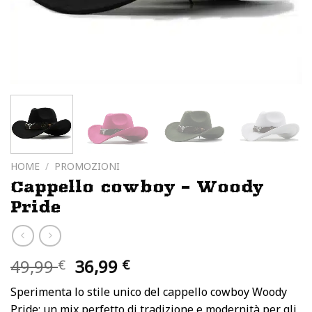
HOME
/
PROMOZIONI
Cappello cowboy – Woody
Pride
Il
Il
49,99
36,99
€
€
prezzo
prezzo
Sperimenta lo stile unico del cappello cowboy Woody
originale
attuale
Pride: un mix perfetto di tradizione e modernità per gli