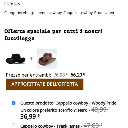
COD:
N/A
Categorie:
Abbigliamento cowboy
,
Cappello cowboy
,
Promozioni
Offerta speciale per tutti i nostri
fuorilegge
+
Il
Il
Prezzo per entrambi:
76,98
€
66,20
€
prezzo
prezzo
APPROFITTATE DELL'OFFERTA
originale
attuale
era:
è:
76,98 €.
66,20 €.
Questo prodotto: Cappello cowboy - Woody Pride
Il
49,99
€
Un colore preferito sceriffo ?: Nero
-
prez
Il
36,99
€
origi
prezzo
Il
47,80
€
era:
Cappello cowboy - Frank James
-