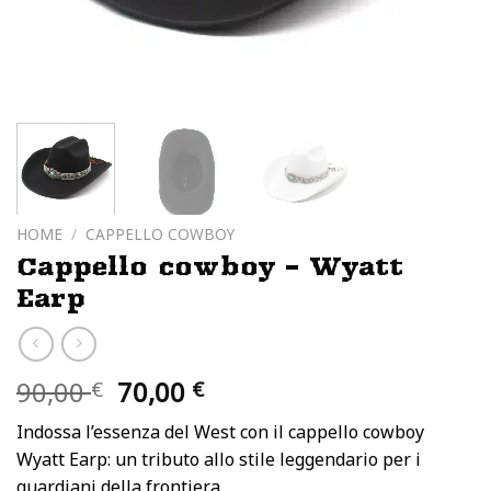
HOME
/
CAPPELLO COWBOY
Cappello cowboy – Wyatt
Earp
Il
Il
90,00
70,00
€
€
prezzo
prezzo
Indossa l’essenza del West con il cappello cowboy
originale
attuale
Wyatt Earp: un tributo allo stile leggendario per i
era:
è:
guardiani della frontiera.