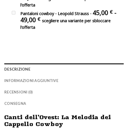
origi
prezzo
70,00 €.
l'offerta
era:
attuale
45,00
-
€
57,00 
Pantaloni cowboy - Leopold Strauss
-
è:
Fascia
49,00
€
47,00 €.
scegliere una variante per sbloccare
di
l'offerta
prezzo:
da
45,00 €
a
49,00 €
DESCRIZIONE
INFORMAZIONI AGGIUNTIVE
RECENSIONI (0)
CONSEGNA
Canti dell’Ovest: La Melodia dei
Cappello Cowboy