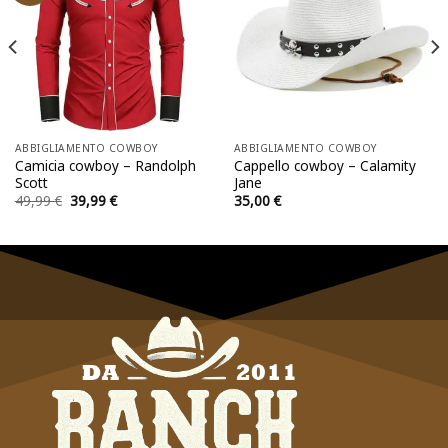
ABBIGLIAMENTO COWBOY
ABBIGLIAMENTO COWBOY
Camicia cowboy – Randolph
Cappello cowboy – Calamity
Scott
Jane
Il
Il
49,99
€
39,99
€
35,00
€
prezzo
prezzo
originale
attuale
era:
è:
49,99 €.
39,99 €.