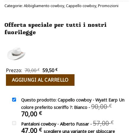
Categorie:
Abbigliamento cowboy
,
Cappello cowboy
,
Promozioni
Offerta speciale per tutti i nostri
fuorilegge
Il
Il
Prezzo:
70,00
€
59,50
€
prezzo
prezzo
AGGIUNGI AL CARRELLO
originale
attuale
era:
è:
70,00 €.
59,50 €.
Questo prodotto: Cappello cowboy - Wyatt Earp Un
Il
90,00
€
colore preferito sceriffo ?: Bianco
-
prezz
Il
70,00
€
origin
prezzo
Il
57,00
€
era:
Pantaloni cowboy - Alberto Fussar
-
attuale
prezz
Il
47,00
€
90,00 
è:
scegliere una variante per sbloccare