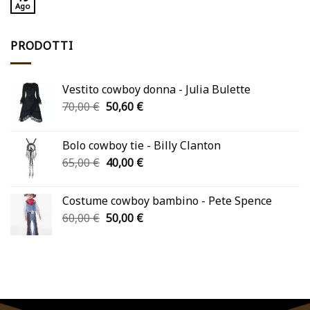
Ago
PRODOTTI
Vestito cowboy donna - Julia Bulette
Il
Il
70,00
€
50,60
€
prezzo
prezzo
originale
attuale
Bolo cowboy tie - Billy Clanton
era:
è:
Il
Il
65,00
€
40,00
€
70,00 €.
50,60 €.
prezzo
prezzo
originale
attuale
Costume cowboy bambino - Pete Spence
era:
è:
Il
Il
60,00
€
50,00
€
65,00 €.
40,00 €.
prezzo
prezzo
originale
attuale
era:
è:
60,00 €.
50,00 €.