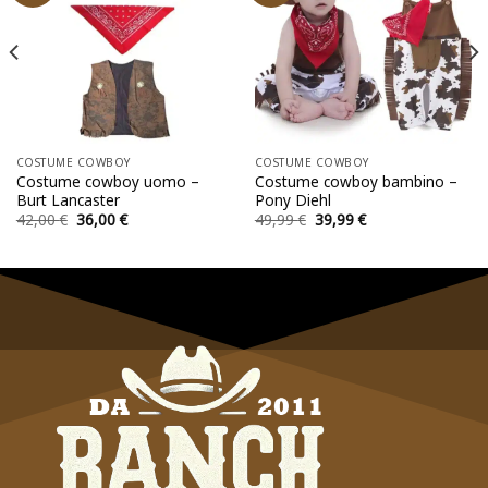
COSTUME COWBOY
COSTUME COWBOY
Costume cowboy uomo –
Costume cowboy bambino –
Burt Lancaster
Pony Diehl
Il
Il
Il
Il
42,00
€
36,00
€
49,99
€
39,99
€
prezzo
prezzo
prezzo
prezzo
originale
attuale
originale
attuale
era:
è:
era:
è:
42,00 €.
36,00 €.
49,99 €.
39,99 €.