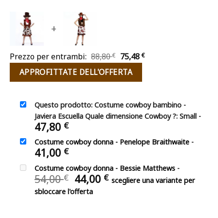
+
Il
Il
Prezzo per entrambi:
88,80
€
75,48
€
prezzo
prezzo
APPROFITTATE DELL'OFFERTA
originale
attuale
era:
è:
88,80 €.
75,48 €.
Questo prodotto: Costume cowboy bambino -
Javiera Escuella Quale dimensione Cowboy ?: Small
-
47,80
€
Costume cowboy donna - Penelope Braithwaite
-
41,00
€
Costume cowboy donna - Bessie Matthews
-
Il
Il
54,00
44,00
€
€
scegliere una variante per
prezzo
prezzo
sbloccare l'offerta
originale
attuale
era:
è: